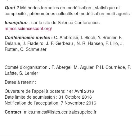
Quoi ?
Méthodes formelles en modélisation ; statistique et
complexité ; phénomènes collectifs et modélisation multi-agents
Inscription
: sur le site de Science Conferences
mmcs.sciencesconf.org/
Conférenciers invités
:
C. Ambroise, I. Bloch, Y. Brenier, F.
Delarue, J. Fiadeiro, J.-F. Gerbeau , N. R. Hansen, F. Lillo, J.
Rutten, C. Schmeiser
Comité d’organisation
:
F. Abergel, M. Aiguier, P-H. Cournède, P.
Lafitte, S. Lemler
Dates à retenir :
Ouverture de l’appel à posters: 1er Avril 2016
Date limite de soumission : 31 Octobre 2016
Notification de l’acceptation: 7 Novembre 2016
Contact
: mics.mmcs@listes.centralesupelec.fr