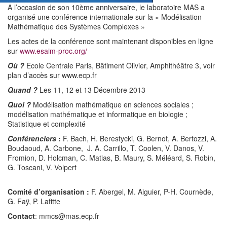
A l’occasion de son 10ème anniversaire, le laboratoire MAS a
organisé une conférence internationale sur la « Modélisation
Mathématique des Systèmes Complexes »
Les actes de la conférence sont maintenant disponibles en ligne
sur
www.esaim-proc.org/
Où ?
Ecole Centrale Paris, Bâtiment Olivier, Amphithéâtre 3, voir
plan d’accès sur www.ecp.fr
Quand ?
Les 11, 12 et 13 Décembre 2013
Quoi ?
Modélisation mathématique en sciences sociales ;
modélisation mathématique et informatique en biologie ;
Statistique et complexité
Conférenciers
:
F. Bach, H. Berestycki, G. Bernot, A. Bertozzi, A.
Boudaoud, A. Carbone, J. A. Carrillo, T. Coolen, V. Danos, V.
Fromion, D. Holcman, C. Matias, B. Maury, S. Méléard, S. Robin,
G. Toscani, V. Volpert
Comité d’organisation
:
F. Abergel, M. Aiguier, P-H. Cournède,
G. Faÿ, P. Lafitte
Contact
: mmcs@mas.ecp.fr