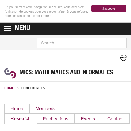
En poursuivant votre navigation sur ce site, vous acceptez
J'accepte
l’utilisation de cookies pour vous reconnaître. Si vous refusez,
refermez simplement cette fenêtre.
MENU
SEARCH
MICS: MATHEMATICS AND INFORMATICS
HOME
CONFERENCES
Home
Members
Research
Publications
Events
Contact