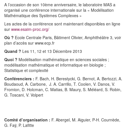
A l’occasion de son 10ème anniversaire, le laboratoire MAS a
organisé une conférence internationale sur la « Modélisation
Mathématique des Systèmes Complexes »
Les actes de la conférence sont maintenant disponibles en ligne
sur
www.esaim-proc.org/
Où ?
Ecole Centrale Paris, Bâtiment Olivier, Amphithéâtre 3, voir
plan d’accès sur www.ecp.fr
Quand ?
Les 11, 12 et 13 Décembre 2013
Quoi ?
Modélisation mathématique en sciences sociales ;
modélisation mathématique et informatique en biologie ;
Statistique et complexité
Conférenciers :
F. Bach, H. Berestycki, G. Bernot, A. Bertozzi, A.
Boudaoud, A. Carbone, J. A. Carrillo, T. Coolen, V. Danos, V.
Fromion, D. Holcman, C. Matias, B. Maury, S. Méléard, S. Robin,
G. Toscani, V. Volpert
Comité d’organisation
:
F. Abergel, M. Aiguier, P-H. Cournède,
G. Faÿ, P. Lafitte