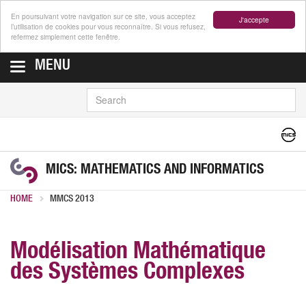
En poursuivant votre navigation sur ce site, vous acceptez
J'accepte
l’utilisation de cookies pour vous reconnaître. Si vous refusez,
refermez simplement cette fenêtre.
MENU
SEARCH
MICS: MATHEMATICS AND INFORMATICS
HOME
MMCS 2013
Modélisation Mathématique
des Systèmes Complexes